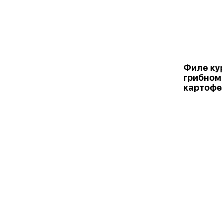
Филе ку
грибном
картоф