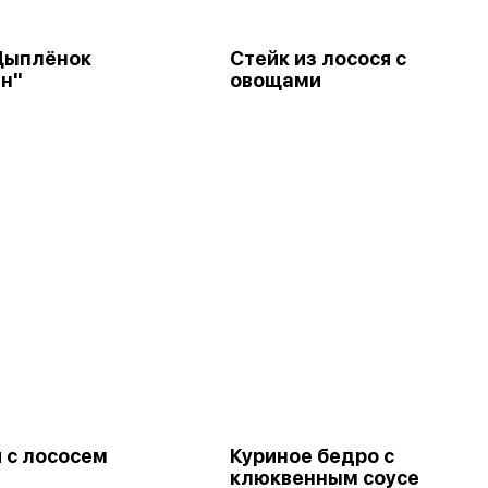
Цыплёнок
Стейк из лосося с
н"
овощами
 с лососем
Куриное бедро с
клюквенным соусе