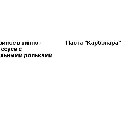
риное в винно-
Паста "Карбонара"
 соусе с
ельными дольками