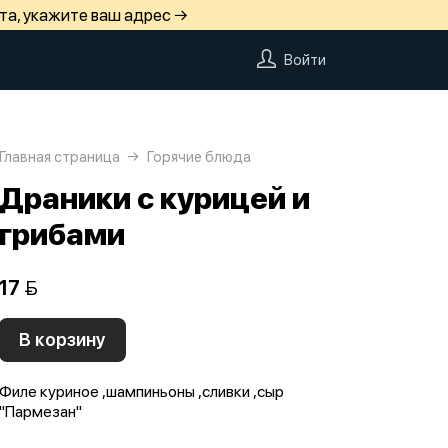
та, укажите ваш адрес →
Войти
Главная страница
Горячие блюда
Драники с курицей и
грибами
17 
В корзину
Филе куриное ,шампиньоны ,сливки ,сыр
"Пармезан"