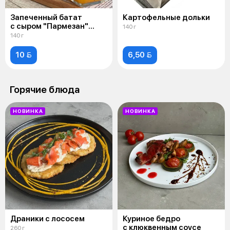
Запеченный батат
Картофельные дольки
с сыром "Пармезан"
140 г
и медово-горчичным
140 г
соусом
10 
6,50 
Горячие блюда
НОВИНКА
НОВИНКА
Драники с лососем
Куриное бедро
с клюквенным соусе
260 г