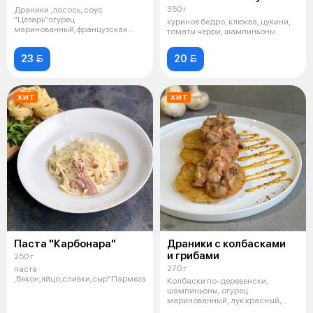
350 г
Драники ,лосось, соус
"Цезарь"огурец
куриное бедро, клюква, цукини,
маринованный,французская
томаты черри, шампиньоны
горчица,лимон.
23 
20 
ХИТ
ХИТ
Паста "Карбонара"
Драники с колбасками
и грибами
250 г
270 г
паста
,бекон,яйцо,сливки,сыр"Пармезан"
Колбаски по-деревенски,
шампиньоны, огурец
маринованный, лук красный,
сливки, кетчуп