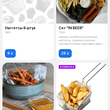
Наггетсы 8 штук
Сет "IN BEER"
180 г
700 г
Гренки, колбаски охотничьи ,
наггетсы ,сырные палочки ,
луковые кольца ,картофель фри,
соу
9 
28 
НОВИНКА