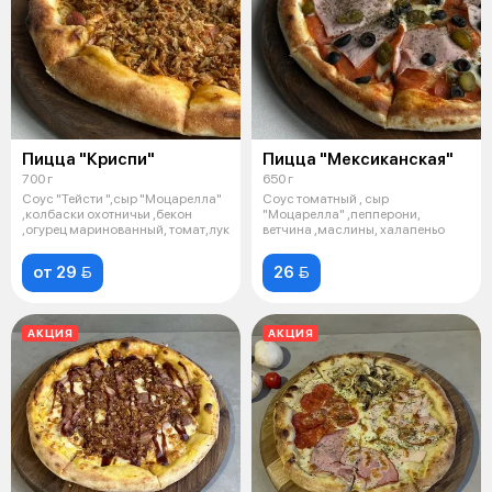
Пицца "Криспи"
Пицца "Мексиканская"
700 г
650 г
Соус "Тейсти ",сыр "Моцарелла"
Соус томатный , сыр
,колбаски охотничьи ,бекон
"Моцарелла" ,пепперони,
,огурец маринованный, томат,лук
ветчина ,маслины, халапеньо
от 29 
26 
АКЦИЯ
АКЦИЯ