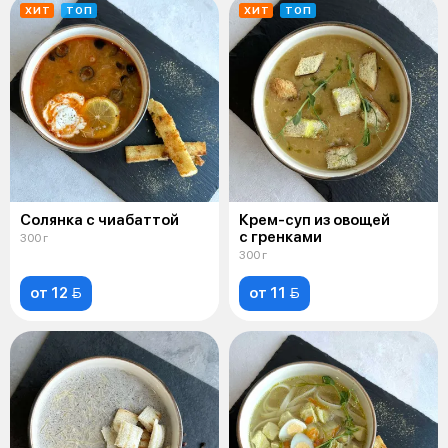
ХИТ
ТОП
ХИТ
ТОП
Солянка c чиабаттой
Крем-суп из овощей
с гренками
300 г
300 г
от 12 
от 11 