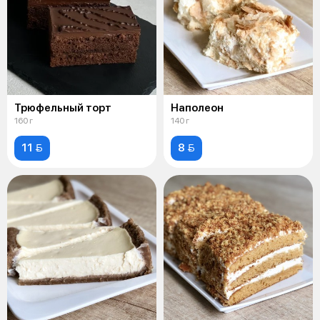
Трюфельный торт
Наполеон
160 г
140 г
11 
8 