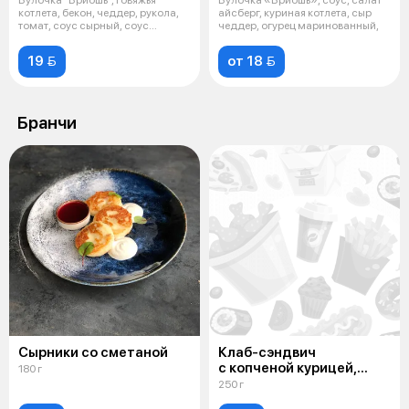
котлета, бекон, чеддер, рукола,
айсберг, куриная котлета, сыр
томат, соус сырный, соус
чеддер, огурец маринованный,
барбекю
19 
от 18 
Бранчи
Сырники со сметаной
Клаб-сэндвич
с копченой курицей,
180 г
сыром "Чеддер",
250 г
кетчупом и картофелем