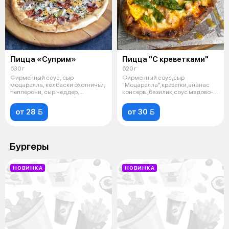
Пицца «Суприм»
Пицца "С креветками"
630 г
620 г
Фирменный соус, сыр
Фирменный соус,сыр
моцарелла, колбаски охотничьи,
"Моцарелла",креветки,ананас
пепперони, сыр чеддер,
консерв.,базилик,соус медово-
шампиньоны, огур
горчичный *Све
от 28 
от 30 
Бургеры
НОВИНКА
НОВИНКА