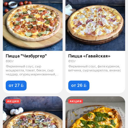
Пицца "Чизбургер"
Пицца «Гавайская»
690 г
610 г
Фирменный соус, сыр
Фирменный соус, филе куриное,
моцарелла, томат, бекон, сыр
ветчина, сыр моцарелла, ананас
чеддер, огурец маринованный,
перец халапе
от 27 
от 26 
АКЦИЯ
АКЦИЯ