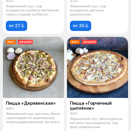
620 г
570 г
Фирменный соус, сыр
Фирменный соус, сыр
моцарелла, колбаса пепперони,
моцарелла, ветчина,
перец сладкий, колбаски
шампиньоны
охотничьи, лук к
от 27 
от 25 
ХИТ
АКЦИЯ
ХИТ
АКЦИЯ
Пицца «Деревенская»
Пицца «Горчичный
цыплёнок»
640 г
620 г
Фирменный соус, ветчина, бекон,
сыр моцарелла, шампиньоны,
Фирменный соус, филе куриное,
огурец маринованный, лук красн
ветчина, сыр моцарелла, сыр
фета, шампиньоны