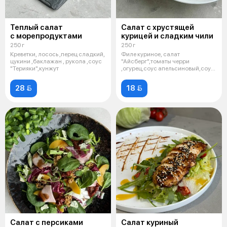
Теплый салат
Салат с хрустящей
с морепродуктами
курицей и сладким чили
250 г
250 г
Креветки, лосось ,перец сладкий,
Филе куриное, салат
цукини ,баклажан , рукола ,соус
"Айсберг",томаты черри
"Терияки",кунжут
,огурец,соус апельсиновый,соус
"Сладкий чили"
28 
18 
Салат с персиками
Салат куриный