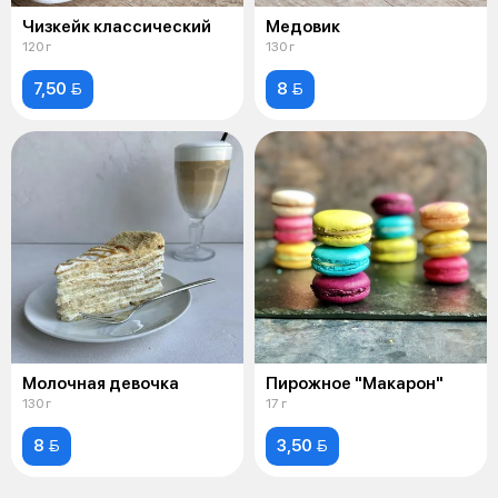
Чизкейк классический
Медовик
120 г
130 г
7,50 
8 
Молочная девочка
Пирожное "Макарон"
130 г
17 г
8 
3,50 