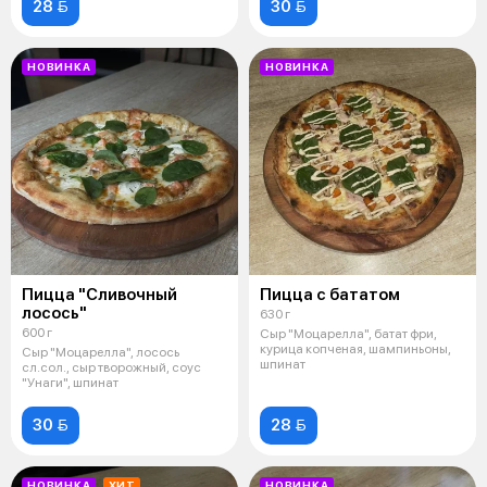
28 
30 
НОВИНКА
НОВИНКА
Пицца "Сливочный
Пицца с бататом
лосось"
630 г
600 г
Сыр "Моцарелла", батат фри,
курица копченая, шампиньоны,
Сыр "Моцарелла", лосось
шпинат
сл.сол., сыр творожный, соус
"Унаги", шпинат
30 
28 
НОВИНКА
ХИТ
НОВИНКА