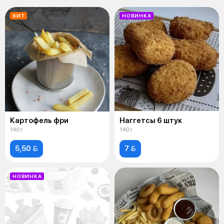
ХИТ
НОВИНКА
Картофель фри
Наггетсы 6 штук
140 г
140 г
5,50 
7 
НОВИНКА