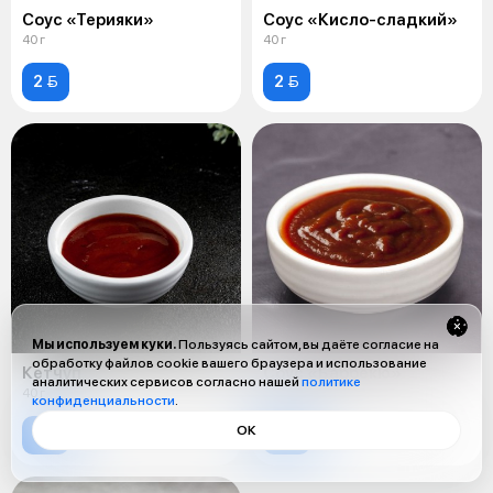
Соус «Терияки»
Соус «Кисло-сладкий»
40 г
40 г
2 
2 
Мы используем куки.
Пользуясь сайтом, вы даёте согласие на
обработку файлов cookie вашего браузера и использование
Кетчуп
Соус «Барбекю»
аналитических сервисов согласно нашей
политике
40 г
40 г
конфиденциальности
.
ОК
2 
2 