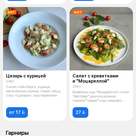
ХИТ
ХИТ
Цезарь с курицей
Салат с креветками
и "Моцареллой"
240 г
250 г
Салат «Айсберг», курица
запечённая, гренки, томат, яйцо,
Креветки,сыр "Моцарелла",салат
соус «Цезарь», сыр пармезан
"Айсберг",рукола,шпинат,
томаты"Черри",соус медово-
горчичны
от 17 
27 
Гарниры