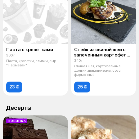
Паста с креветками
Стейк из свиной шеи с
запеченным картофелем
300 г
и грибным соусом
340 г
Паста, креветки ,сливки ,сыр
"Пармезан"
Свиная шея, картофельные
дольки ,шампиньоны. соус
фирменный
23 
25 
Десерты
НОВИНКА