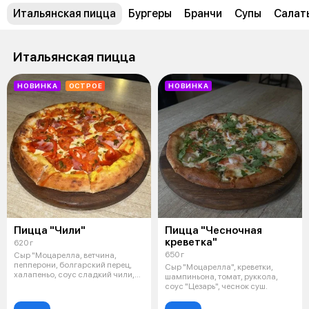
Итальянская пицца
Бургеры
Бранчи
Супы
Салат
Итальянская пицца
НОВИНКА
ОСТРОЕ
НОВИНКА
Пицца "Чили"
Пицца "Чесночная
креветка"
620 г
650 г
Сыр "Моцарелла, ветчина,
пепперони, болгарский перец,
Сыр "Моцарелла", креветки,
халапеньо, соус сладкий чили,
шампиньона, томат, руккола,
соус с
соус "Цезарь", чеснок суш.