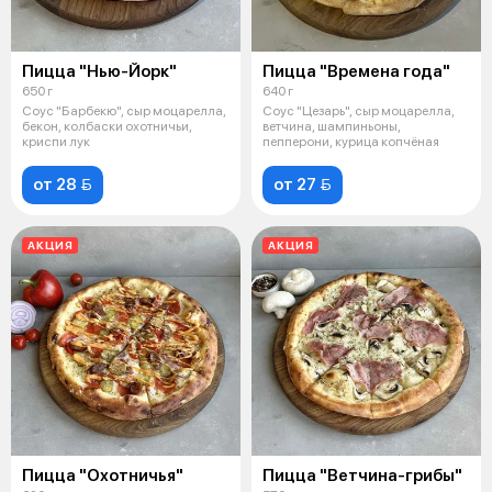
Пицца "Нью-Йорк"
Пицца "Времена года"
650 г
640 г
Соус "Барбекю", сыр моцарелла,
Соус "Цезарь", сыр моцарелла,
бекон, колбаски охотничьи,
ветчина, шампиньоны,
криспи лук
пепперони, курица копчёная
от 28 
от 27 
АКЦИЯ
АКЦИЯ
Пицца "Охотничья"
Пицца "Ветчина-грибы"