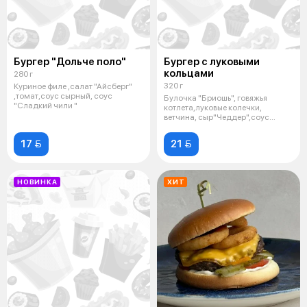
Бургер "Дольче поло"
Бургер с луковыми
кольцами
280 г
320 г
Куриное филе ,салат "Айсберг"
,томат,соус сырный, соус
Булочка "Бриошь", говяжья
"Сладкий чили "
котлета,луковые колечки,
ветчина, сыр"Чеддер",соус
"Барбекю", со
17 
21 
НОВИНКА
ХИТ