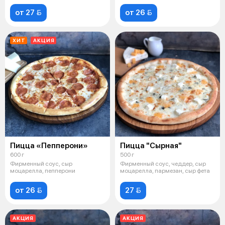
от 27 
от 26 
ХИТ
АКЦИЯ
Пицца «Пепперони»
Пицца "Сырная"
600 г
500 г
Фирменный соус, сыр
Фирменный соус, чеддер, сыр
моцарелла, пепперони
моцарелла, пармезан, сыр фета
от 26 
27 
АКЦИЯ
АКЦИЯ