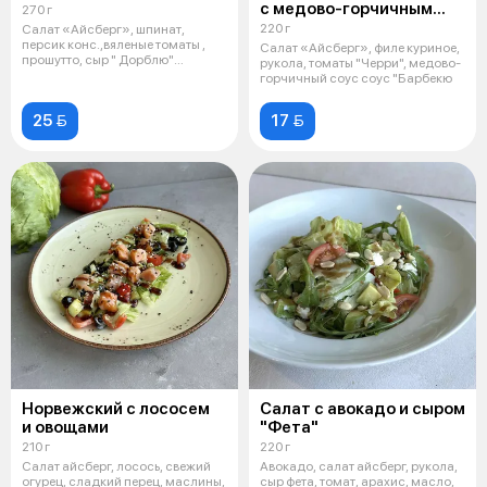
с медово-горчичным
270 г
соусом
220 г
Салат «Айсберг», шпинат,
персик конс.,вяленые томаты ,
Салат «Айсберг», филе куриное,
прошутто, сыр " Дорблю"
рукола, томаты "Черри", медово-
,бальзамиче
горчичный соус соус "Барбекю
25 
17 
Норвежский с лососем
Салат с авокадо и сыром
и овощами
"Фета"
210 г
220 г
Салат айсберг, лосось, свежий
Авокадо, салат айсберг, рукола,
огурец, сладкий перец, маслины,
сыр фета, томат, арахис, масло,