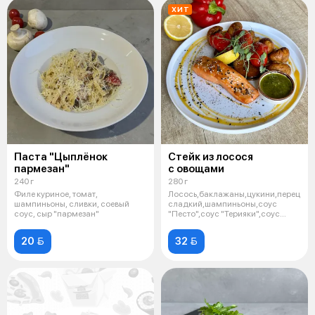
ХИТ
Паста "Цыплёнок
Стейк из лосося
пармезан"
с овощами
240 г
280 г
Филе куриное, томат,
Лосось,баклажаны,цукини,перец
шампиньоны, сливки, соевый
сладкий,шампиньоны,соус
соус, сыр "пармезан"
"Песто",соус "Терияки",соус
"Медово-
20 
32 