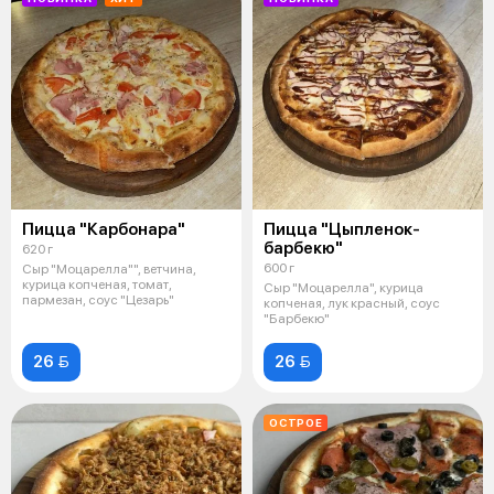
Пицца "Карбонара"
Пицца "Цыпленок-
барбекю"
620 г
600 г
Сыр "Моцарелла"", ветчина,
курица копченая, томат,
Сыр "Моцарелла", курица
пармезан, соус "Цезарь"
копченая, лук красный, соус
"Барбекю"
26 
26 
ОСТРОЕ