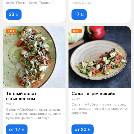
соус "Песто", соус "Терияки"
соевый соус
23 
17 
ХИТ
ХИТ
Тёплый салат
Салат «Греческий»
с цыплёнком
220 г
230 г
Салат «Айсберг», томат, огурец
св., перец сл., сыр фета, маслины,
Салат «Айсберг», томат, огурец
заправка
св., перец сл., шампиньоны, филе
куриное, фирменный соус
от 17 
от 20 