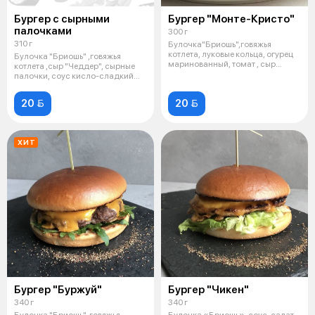
Бургер с сырными
Бургер "Монте-Кристо"
палочками
300 г
310 г
Булочка"Бриошь",говяжья
котлета, луковые кольца, огурец
Булочка "Бриошь" ,говяжья
маринованный, томат , сыр
котлета ,сыр "Чеддер", сырные
"Чеддер"
палочки, соус кисло-сладкий
,соус
20 
20 
ХИТ
Бургер "Буржуй"
Бургер "Чикен"
340 г
340 г
Булочка "Бриошь", говяжья
Булочка «Бриошь», соус, салат