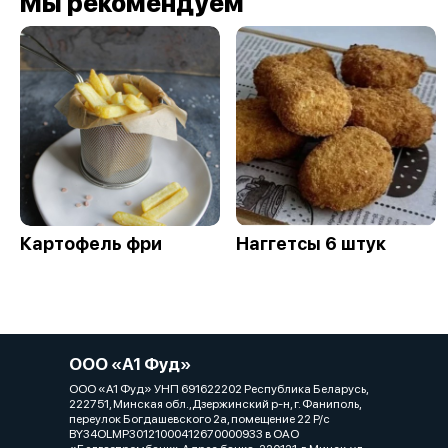
Мы рекомендуем
Картофель фри
Наггетсы 6 штук
ООО «А1 Фуд»
ООО «А1 Фуд» УНП 691622202 Республика Беларусь,
222751, Минская обл.,Дзержинский р-н, г. Фаниполь,
переулок Богдашевского 2а, помещение 22 Р/с
BY34OLMP30121000412670000933 в ОАО