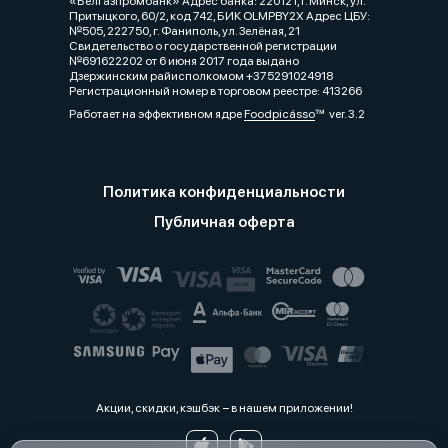
«Белгазпромбанк» Адрес банка: 220121, г. Минск, ул.
Притыцкого, 60/2, код 742, БИК OLMPBY2X Адрес ЦБУ:
№505, 222750, г. Фаниполь, ул. Зелёная, 21
Свидетельство о государственной регистрации
№691622202 от 6 июня 2017 года выдано
Дзержинским райисполкомом +375291024918
Регистрационный номер в торговом реестре: 413266
Работает на эффективном ядре
Foodpicásso
ver. 3.2
Политика конфиденциальности
Публичная оферта
Акции, скидки, кэшбэк − в нашем приложении!