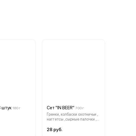
8 штук
Сет "IN BEER"
180 г
700 г
Гренки, колбаски охотничьи ,
наггетсы ,сырные палочки ,
луковые кольца ,картофель
фри, соусы фирменные
28 руб.